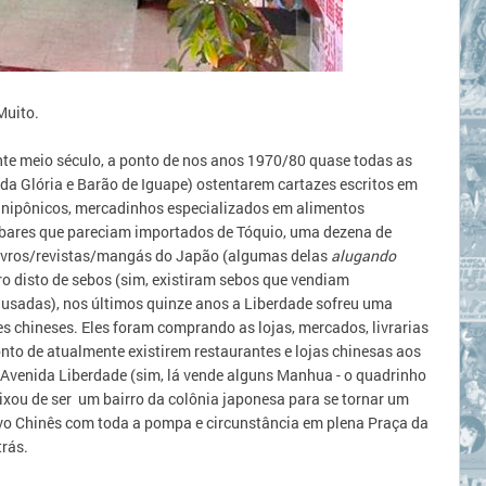
Muito.
te meio século, a ponto de nos anos 1970/80 quase todas as
 da Glória e Barão de Iguape) ostentarem cartazes escritos em
s nipônicos, mercadinhos especializados em alimentos
 bares que pareciam importados de Tóquio, uma dezena de
livros/revistas/mangás do Japão (algumas delas
alugando
o disto de sebos (sim, existiram sebos que vendiam
usadas), nos últimos quinze anos a Liberdade sofreu uma
 chineses. Eles foram comprando as lojas, mercados, livrarias
onto de atualmente existirem restaurantes e lojas chinesas aos
 Avenida Liberdade (sim, lá vende alguns
Manhua - o quadrinho
eixou de ser um bairro da colônia japonesa para se tornar um
vo Chinês com toda a pompa e circunstância em plena Praça da
trás.