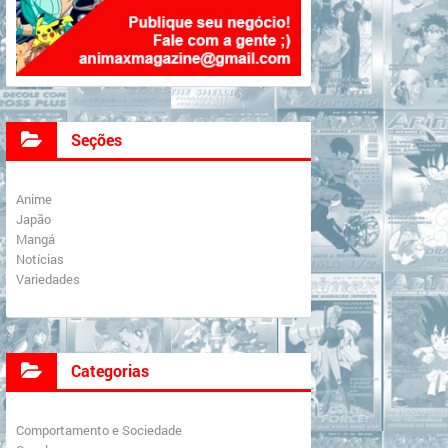
Seções
Anime
Japão
Mangá
Notícias
Variedades
Categorias
Comportamento e Sociedade