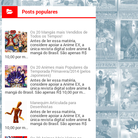
Posts populares
Os 20 Mangás mais Vendidos de
Todos os Tempos!
Antes de ler essa matéria,
considere apoiar a Anime EX, a
única revista digital sobre anime &
mangá do Brasil. São apenas R$
10,00 por m...
Os 20 Animes mais Populares da
Temporada Primavera/2014 (pelos
Japoneses)
Antes de ler essa matéria,
considere apoiar a Anime EX, a
única revista digital sobre anime &
mangá do Brasil. São apenas R$ 10,00 por m...
Manequim Articulada para
Desenhistas
Antes de ler essa matéria,
considere apoiar a Anime EX, a
única revista digital sobre anime &
mangá do Brasil. São apenas R$
10,00 por m...
Os 20 Animes Mais Vistos na