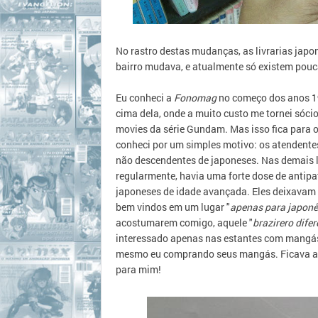
No rastro destas mudanças, as livrarias ja
bairro mudava, e atualmente só existem pouc
Eu conheci a
Fonomag
no começo dos anos 1
cima dela, onde a muito custo me tornei sócio
movies da série Gundam. Mas isso fica para 
conheci por um simples motivo: os atendentes 
não descendentes de japoneses. Nas demais li
regularmente, havia uma forte dose de antipat
japoneses de idade avançada. Eles deixavam 
bem vindos em um lugar "
apenas para japon
acostumarem comigo, aquele "
brazirero difer
interessado apenas nas estantes com mangás.
mesmo eu comprando seus mangás. Ficava a
para mim!