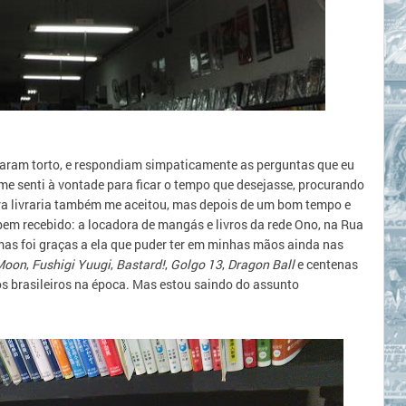
haram torto, e respondiam simpaticamente as perguntas que eu
 me senti à vontade para ficar o tempo que desejasse, procurando
outra livraria também me aceitou, mas depois de um bom tempo e
e bem recebido: a locadora de mangás e livros da rede Ono,
na Rua
mas foi graças a ela que puder ter em minhas mãos ainda nas
 Moon
,
Fushigi Yuugi
,
Bastard!
,
Golgo 13
,
Dragon Ball
e centenas
s brasileiros na época. Mas estou saindo do assunto