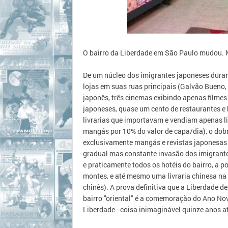
O bairro da Liberdade em São Paulo mudou. 
De um núcleo dos imigrantes japoneses duran
lojas em suas ruas principais (Galvão Bueno,
japonês, três cinemas exibindo apenas filme
japoneses, quase um cento de restaurantes e
livrarias que importavam e vendiam apenas 
mangás por 10% do valor de capa/dia), o dobr
exclusivamente mangás e revistas japonesas 
gradual mas constante invasão dos imigrantes
e praticamente todos os hotéis do bairro, a p
montes, e até mesmo uma livraria chinesa na
chinês). A prova definitiva que a Liberdade d
bairro "oriental" é a comemoração do Ano No
Liberdade - coisa inimaginável quinze anos a