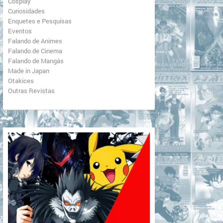
Cosplay
Curiosidades
Enquetes e Pesquisas
Eventos
Falando de Animes
Falando de Cinema
Falando de Mangás
Made in Japan
Otakices
Outras Revistas