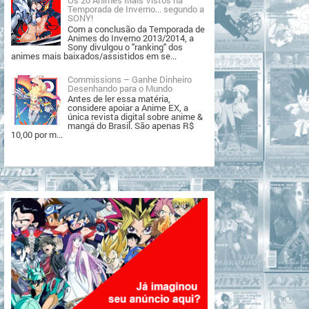
Temporada de Inverno... segundo a
SONY!
Com a conclusão da Temporada de
Animes do Inverno 2013/2014, a
Sony divulgou o "ranking" dos
animes mais baixados/assistidos em se...
Commissions – Ganhe Dinheiro
Desenhando para o Mundo
Antes de ler essa matéria,
considere apoiar a Anime EX, a
única revista digital sobre anime &
mangá do Brasil. São apenas R$
10,00 por m...