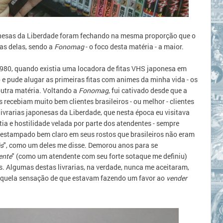
ponesas da Liberdade foram fechando na mesma proporção que o
as delas, sendo a
Fonomag
- o foco desta matéria - a maior.
980, quando existia uma locadora de fitas VHS japonesa em
 e pude alugar as primeiras fitas com animes da minha vida - os
outra matéria. Voltando a
Fonomag
, fui cativado desde que a
recebiam muito bem clientes brasileiros - ou melhor - clientes
vrarias japonesas da Liberdade, que nesta época eu visitava
ia e hostilidade velada por parte dos atendentes - sempre
estampado bem claro em seus rostos que brasileiros não eram
ês
", como um deles me disse. Demorou anos para se
ente
" (como um atendente
com seu forte sotaque
me definiu)
 Algumas destas livrarias, na verdade, nunca me aceitaram,
quela sensação de que estavam fazendo um favor ao
vender