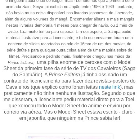
e ninguém sabia onde conseguir mais! Lembremos que a primeira série
animada Saint Seiya foi exibida no Japão entre 1986 e 1989 - portanto,
não havia muita coisa disponível nas livrarias japonesas da Liberdade,
além de alguns volumes do mangá. Encomendar
álbuns
e mais mangás
nestas livrarias demoraria 4 meses para chegar de navio, ou 1 mês de
avião. Era muito tempo para esperar. Em desespero, a Sampa pediu
material ilustrativo para a
L
icenciante, e tudo que enviaram foram uma
centena de slides recortados do rolo de 16mm de um dos movies da
série (inúteis para qualquer outra coisa além de uma matéria sobre do
filme). Precisando e pedindo mais, finalmente chegou nas
mãos da
uma pilha enorme de xeroxes com o Model
Prince Editora
,
Sheet da primeira fase da série de TV dos Cavaleiros (Saga
do Santuário). A
Prince Editora
já tinha assinado um
contrato de licenciamento para fazer dez revistas-posters do
Cavaleiros (que explico como foram feitas
neste link
), mas
praticamente não tinha nenhuma ilustração.
Segundo o que
me disseram, a licenciante pediu material direto para a Toei,
que xerocou todo o Model Sheet do anime e enviou por
correio via aérea. Mas o Model Sheet estava escrito - claro -
em japonês, que ninguém na Prince sabia ler!