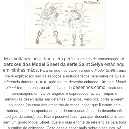
Mas voltando ao achado,
em perfeito
as
estado de conservação
xeroxes dos Model Sheet da série Saint Seiya
estão aqui
em minhas mãos.
eet
,
Para os que não sabem o que é
M
odel
S
h
uma
breve explicação: s
ão os esboços e estudos feitos para servir de guia e
a produ
referência durante
ção de um desenho animado. Um bom
Model
desenhos como
Sheet
tem centenas ou até milhares de
: rosto dos
personagens em vários
ângulos
e e
x
pressões faciais, roupas e
armaduras
desenhadas em detalhes, cenários, ve
ículos, cores a serem
aplicadas (no caso das amostras do model sheet
que ilustram esta
matéria, as letras apontando para determinadas áreas do desenho são
códigos de cores)
, etc. Não é possível fazer qualquer desenho animado
sem um gordo Model Sheet, que é o guia e fonte de referencias para toda
a equipe de animação. Caso deseje saber mais sobre o assunto, vá