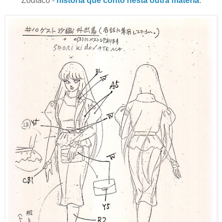
Zodíaco -
história que conto
nesta outra matéria
.