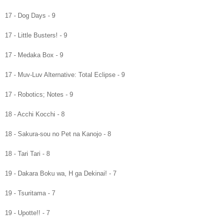
17 -
Dog Days - 9
17 -
Little Busters! - 9
17 -
Medaka Box - 9
17 -
Muv-Luv Alternative: Total Eclipse - 9
17 -
Robotics; Notes - 9
1
8
-
Acchi Kocchi - 8
1
8
-
Sakura-sou no Pet na Kanojo - 8
1
8
-
Tari Tari - 8
1
9
-
Dakara Boku wa, H ga Dekinai! - 7
1
9
-
Tsuritama - 7
1
9
-
Upotte!! - 7