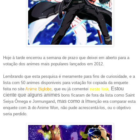
Hoje à tarde encerrou a semana de prazo que deixei em a
be
rto
para a
votação dos animes mais populares lançados em 2012.
Lem
brando que esta pesquisa é mer
amente para fins de
curiosidade, e a
lista
com 50 animes disponiveis para votação foi copiada da enquete
Estou
feita no site
Anime Biglobe
, que eu já comentei
neste link
.
ciente que alguns animes
bons ficaram de fora da lista como Saint
, mas como a in
Seiya Ômega e Jormu
n
gand
tenção era compara
r esta
a
enquete
com
do Anime Won,
não pude acrescent
á-los, ou o ob
jetivo
seria perdido
.