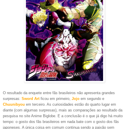
O resultado da enquete entre fãs brasileiros não apresenta grandes
surp
resa
s
:
Sword Art
ficou em primeiro
,
Jojo
em segundo e
Chuun
ibyou
em t
erceiro.
As curiosidades estão do qua
rto lugar em
diante (com algumas surpresas), mais
as compara
ções
ao resultado da
pesquisa no site Anime
Biglobe
. E a conclusão é o que já digo h
á muito
tempo: o
gosto dos fãs brasileiros em nada bate com o gosto dos fãs
japoneses. A única coisa em comum continua send
o a paixão sem