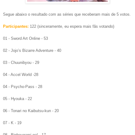
Segue abaixo o resultado com
as séries que receberam mais de
5
votos.
P
articipantes:
122 (sinceramente, eu espera mais
fãs votan
do)
01 - Sword Art Online - 53
02 - Jojo’s Bizarre Adventure - 40
03 - Chuunibyou - 29
04 - Accel World -28
04 - Psycho-Pass - 28
05 - Hyouka - 22
06 - Tonari no Kaibutsu-kun - 20
07 - K - 19
08 - Binbougami-ga! - 17