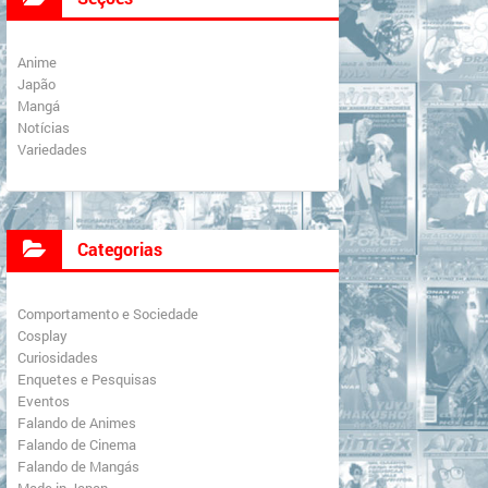
Anime
Japão
Mangá
Notícias
Variedades
Categorias
Comportamento e Sociedade
Cosplay
Curiosidades
Enquetes e Pesquisas
Eventos
Falando de Animes
Falando de Cinema
Falando de Mangás
Made in Japan