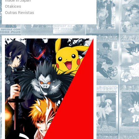
Otakices
Outras Revistas