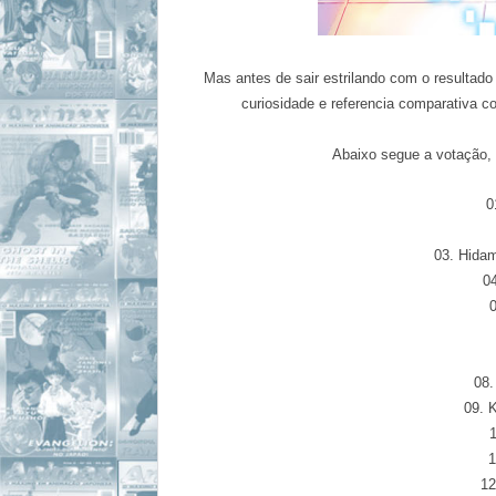
Mas antes de sair estrilando com
o resultado 
curiosidade e referencia comparativa c
Abaixo segue a votaçã
o,
0
03. Hida
04
08.
09. K
1
1
12