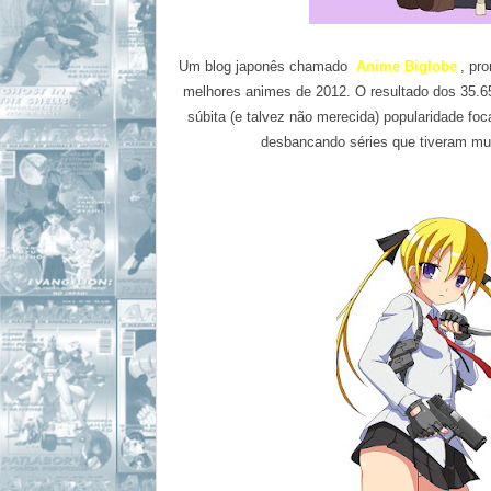
Um
blog
japonês chamado
Anime Biglobe
, pr
melhores animes de 2012. O resultado dos 35.65
súbita (
e talvez não
merecida
)
popularidade
foc
desbancando
séries que tiveram mu