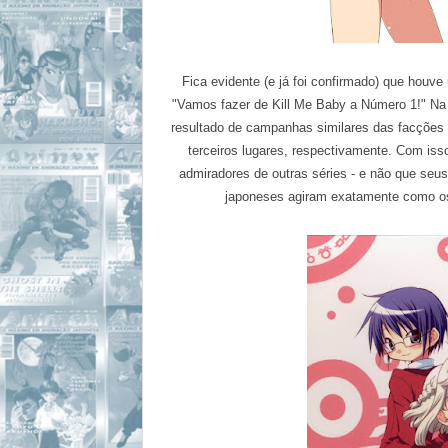
Fica evidente (e já foi confirmado) que hou
"
Vamos fazer de
Kill Me
Baby a
Número
1
!
" Na
resultado de campanhas similares
das
facções
terceiros lugares, respectivamente. Com iss
admiradores de outras séries - e não que seu
japoneses agiram exatamente como os f