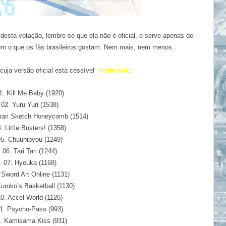
desta votação, lembre-se que ela não é oficial, e serve apenas de
om o que os fãs brasileiros gostam.
Nem mais, nem menos.
 cuja versão oficial está cessível
neste link
:
1. Kill Me Baby (1920)
02. Yuru Yuri (1538)
mari Sketch Honeycomb (1514)
. Little Busters! (1358
)
0
5. Chuunibyou (1249)
06. Tari Tari (1244)
07. Hyouka (1168)
 Sword Art Online (1131)
uroko’s Basketball (1130)
0. Accel World (1126)
1. Psycho-Pass (993)
. Kamisama Kiss (931)