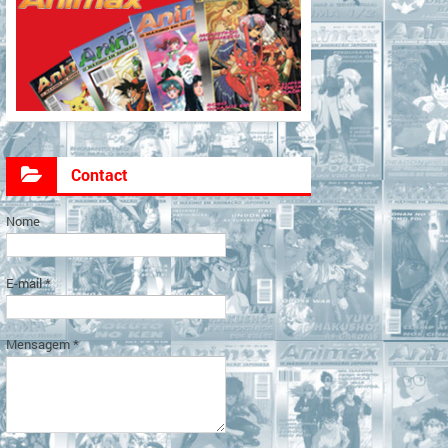
Contact
Nome
E-mail
*
Mensagem
*