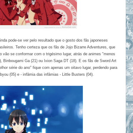
inda pode-se ver pelo resultado que o gosto dos fãs japoneses
sileiros. Tenho certeza que os fãs de Jojo
Bizarre Adventures, que
 vão se conformar com o trigésimo lugar, atrás de animes "menos
), Binbougami Ga (21) ou Ixion Saga DT (18). E os fãs de Sword Art
elhor série do ano" fique com apenas um oitavo lugar, perdendo para
byou (05) e - infâmia das infâmias - Little Busters (04).