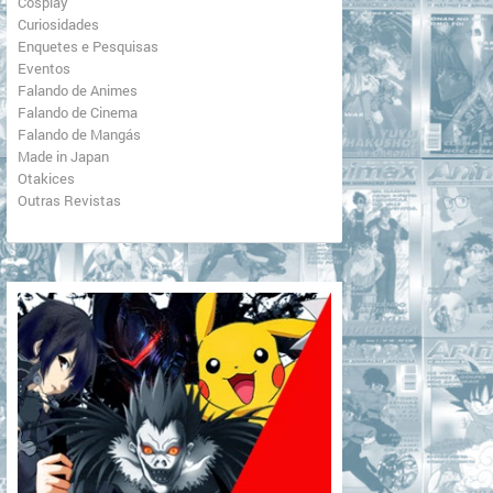
Cosplay
Curiosidades
Enquetes e Pesquisas
Eventos
Falando de Animes
Falando de Cinema
Falando de Mangás
Made in Japan
Otakices
Outras Revistas