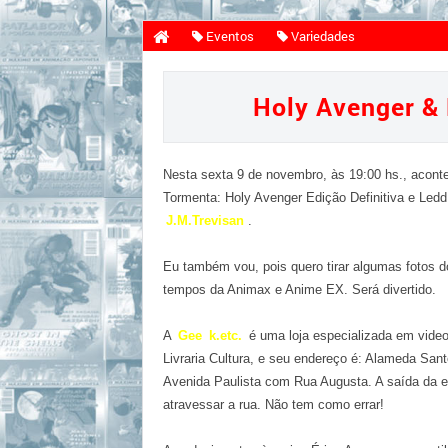
Eventos
Variedades
Holy Aven
Holy Avenger & 
Nesta sexta 9 de novembro, às 19:00 hs., acont
Tormenta: Holy Avenger Edição Definitiva e Led
J.M.Trevisan
.
Eu também vou, pois quero tirar algumas fotos 
tempos da Animax e Anime EX. Será divertido.
A
Gee
k.etc.
é uma loja especializada em vide
Livraria Cultura, e seu endereço é: Alameda Sant
Avenida Paulista com Rua Augusta. A saída da 
atravessar a rua. Não tem como errar!