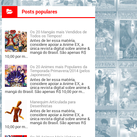
Posts populares
Os 20 Mangás mais Vendidos de
Todos os Tempos!
Antes de ler essa matéria,
considere apoiar a Anime EX, a
única revista digital sobre anime &
mangá do Brasil. São apenas R$
10,00 por m...
Os 20 Animes mais Populares da
Temporada Primavera/2014 (pelos
Japoneses)
Antes de ler essa matéria,
considere apoiar a Anime EX, a
única revista digital sobre anime &
mangá do Brasil. São apenas R$ 10,00 por m...
Manequim Articulada para
Desenhistas
Antes de ler essa matéria,
considere apoiar a Anime EX, a
única revista digital sobre anime &
mangá do Brasil. São apenas R$
10,00 por m...
Os 20 Animes Mais Vistos na