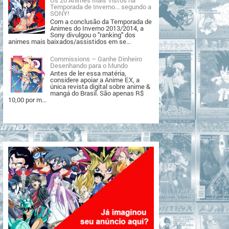
Temporada de Inverno... segundo a
SONY!
Com a conclusão da Temporada de
Animes do Inverno 2013/2014, a
Sony divulgou o "ranking" dos
animes mais baixados/assistidos em se...
Commissions – Ganhe Dinheiro
Desenhando para o Mundo
Antes de ler essa matéria,
considere apoiar a Anime EX, a
única revista digital sobre anime &
mangá do Brasil. São apenas R$
10,00 por m...