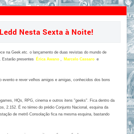
ger & Ledd Nesta Sexta à Noite!
Ledd Nesta Sexta à Noite!
ece na Geek.etc. o lançamento de duas revistas do mundo de
d. Estarão presentes
Érica Awano
,
Marcelo Cassaro
e
do evento e rever velhos amigos e amigas, conhecidos dos bons
ogames, HQs, RPG, cinema e outros itens "geeks". Fica dentro da
os, 2.152. É no térreo do prédio Conjunto Nacional, esquina da
estação de metrô Consolação fica na mesma esquina, bastando