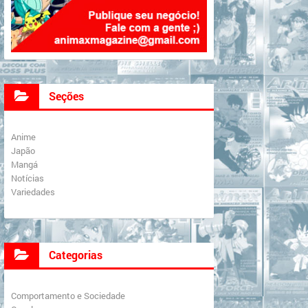
Seções
Anime
Japão
Mangá
Notícias
Variedades
Categorias
Comportamento e Sociedade