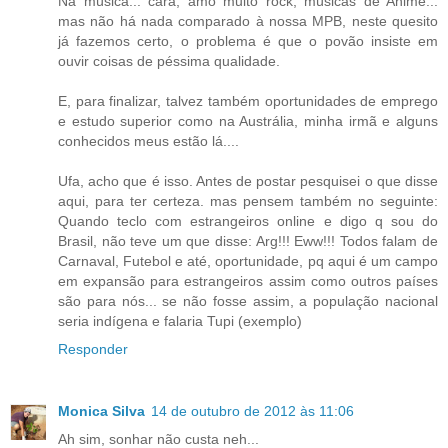
Na música... cara, amo muito rock, músicas de Anime...
mas não há nada comparado à nossa MPB, neste quesito
já fazemos certo, o problema é que o povão insiste em
ouvir coisas de péssima qualidade.
E, para finalizar, talvez também oportunidades de emprego
e estudo superior como na Austrália, minha irmã e alguns
conhecidos meus estão lá....
Ufa, acho que é isso. Antes de postar pesquisei o que disse
aqui, para ter certeza. mas pensem também no seguinte:
Quando teclo com estrangeiros online e digo q sou do
Brasil, não teve um que disse: Arg!!! Eww!!! Todos falam de
Carnaval, Futebol e até, oportunidade, pq aqui é um campo
em expansão para estrangeiros assim como outros países
são para nós... se não fosse assim, a população nacional
seria indígena e falaria Tupi (exemplo)
Responder
Monica Silva
14 de outubro de 2012 às 11:06
Ah sim, sonhar não custa neh...