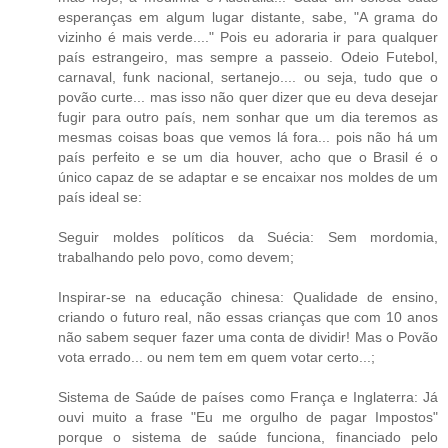
esperanças em algum lugar distante, sabe, "A grama do
vizinho é mais verde...." Pois eu adoraria ir para qualquer
país estrangeiro, mas sempre a passeio. Odeio Futebol,
carnaval, funk nacional, sertanejo.... ou seja, tudo que o
povão curte... mas isso não quer dizer que eu deva desejar
fugir para outro país, nem sonhar que um dia teremos as
mesmas coisas boas que vemos lá fora... pois não há um
país perfeito e se um dia houver, acho que o Brasil é o
único capaz de se adaptar e se encaixar nos moldes de um
país ideal se:
Seguir moldes políticos da Suécia: Sem mordomia,
trabalhando pelo povo, como devem;
Inspirar-se na educação chinesa: Qualidade de ensino,
criando o futuro real, não essas crianças que com 10 anos
não sabem sequer fazer uma conta de dividir! Mas o Povão
vota errado... ou nem tem em quem votar certo...;
Sistema de Saúde de países como França e Inglaterra: Já
ouvi muito a frase "Eu me orgulho de pagar Impostos"
porque o sistema de saúde funciona, financiado pelo