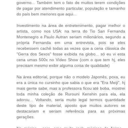
governo... Também tem o fato de muitos terem condições
de pagar por atendimento particular, população e tamanho
do país bem menores que aqui...
Investimento na área de entretenimento, pagar melhor o
artista, como nos USA: na terra do Tio San Fernanda
Montenegro e Paulo Autran seriam milionários, segundo a
própria Fernanda em uma entrevista, pois se eles
recebessem cachê todas as vezes que a cena clássica de
"Gerra dos Sexos" fosse exibida na globo... só eu vi esta
cena umas 500x no Vídeo Show (com o que tem hj, eles
precisam mesmo exibir alguma coisa de qualidade)
Na área editorial, porque não o modelo Japonês, poxa, eu
era a única no cursinho que sabia o que era "Era Meiji", hj
mais gente sabe, mas a professora ficou até boba, mostrei
toda minha coleção de Rurouni Kenshin para ela, ela
adorou... Voltando, seria muito legal termos quantidade
deste tipo de material, aposto que muitos autores se
destacariam e seriam referência para as próximas
gerações.