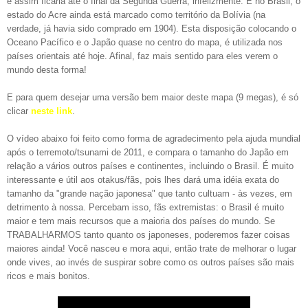
e assim ficaria até o final da Segunda Guerra, infelizmente. E no Brasil, o
estado do Acre ainda está marcado como território da Bolívia (na
verdade, já havia sido comprado em 1904). Esta disposição colocando o
Oceano Pacífico e
o Japão quase no centro do mapa, é utilizada nos
países orientais até hoje. Afinal, faz mais sentido para eles verem o
mundo desta forma!
E para quem desejar uma versão bem maior deste mapa (9 megas), é só
clicar
neste link
.
O vídeo abaixo foi feito como forma de agradecimento pela ajuda mundial
após o terremoto/tsunami de 2011, e compara o tamanho do Japão em
relação a vários outros países e continentes, incluindo o Brasil. É muito
interessante e útil aos otakus/fãs, pois lhes dará uma idéia exata do
tamanho da "grande nação japonesa"
que tanto cultuam - às vezes, em
detrimento à nossa. Percebam isso, fãs extremistas: o Brasil é muito
maior e tem mais recursos que a maioria dos países do mundo. Se
TRABALHARMOS tanto quanto os japoneses, poderemos fazer coisas
maiores ainda! Você nasceu e mora aqui, então trate de melhorar o lugar
onde
vives
, ao invés de suspirar sobre como os outros países são mais
ricos e mais bonitos.