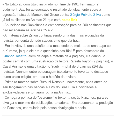
- No Editoral, com título inspirado no filme de 1991 Terminator 2:
Judgment Day, foi apresentado o resultado do julgamento sobre a
agressão física de Marcelo del Greco contra
Sérgio Peixoto Silva
como
já foi explicado na Animax 21 que está
neste link
.
- Anunciada nas Rapidinhas a compensação para os 200 assinantes que
não receberam as edições 25 e 26.
- A matéria sobre Zillion continua sendo uma das mais elogiadas da
revista, por conta de todo saudosismo que ela traz.
- Era inevitável: uma edição teria mais cedo ou mais tarde uma capa com
o Kurama, já que ele era o queridinho das fãs! E para desespero do
Orlando Tosetto
, além da capa e matéria de 4 páginas, ele ganhou o
poster central com uma ilustração da leitora Rafaela Rayon (2 páginas), o
Casal Animax e uma citação no Yuubin - total de 8 páginas (1/4 da
revista). Nenhum outro personagem isoladamente teve tanto destaque
numa única edição, em toda a história da revista.
- Primeira matéria sobre Rurouni Kenshin - novamente, anos antes de
seu lançamento nas bancas e TVs do Brasil. Tais novidades e
exclusividades se tornaram rotina na Animax.
- Começa a política de "espremer" o texto na seção Fanzines, para se
divulgar o máximo de publicações amadoras. Era o aumento na produção
de Fanzines, estimulada pela nossa divulgação e apoio.