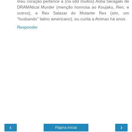
meu coração pertence a (na vdd muitos) Aoba Seragaki de
DRAMAtical Murder (menção honrosa ao Koujaku, Ren, e
outros), e Rex Salazar do Mutante Rex (sim, um
"husbando" latino americano), eu curtia a Animax há anos.
Responder
‹
›
Página inicial