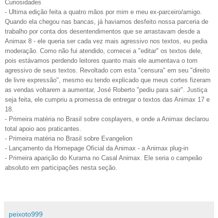
Curiosidades
- Ultima edição feita a quatro mãos por mim e meu ex-parceiro/amigo.
Quando ela chegou nas bancas, já haviamos desfeito nossa parceria de
trabalho por conta dos desentendimentos que se arrastavam desde a
Animax 8 - ele queria ser cada vez mais agressivo nos textos, eu pedia
moderação. Como não fui atendido, comecei a "editar" os textos dele,
pois estávamos perdendo leitores quanto mais ele aumentava o tom
agressivo de seus textos. Revoltado com esta "censura" em seu "direito
de livre expressão", mesmo eu tendo explicado que meus cortes fizeram
as vendas voltarem a aumentar, José Roberto "pediu para sair". Justiça
seja feita, ele cumpriu a promessa de entregar o textos das Animax 17 e
18.
- Primeira matéria no Brasil sobre cosplayers, e onde a Animax declarou
total apoio aos praticantes.
- Primeira matéria no Brasil sobre Evangelion
- Lançamento da Homepage Oficial da Animax - a Animax plug-in
- Primeira aparição do Kurama no Casal Animax. Ele seria o campeão
absoluto em participações nesta seção.
peixoto999