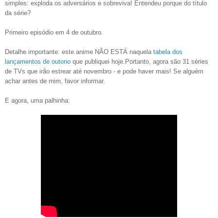
simples: exploda os adversários e sobreviva! Entendeu porque do título
da série?
Primeiro episódio em 4 de outubro.
Detalhe importante: este anime NÃO ESTÁ naquela
tabela dos
lançamentos de outono
que publiquei hoje.Portanto, agora são 31 séries
de TVs que irão estrear até novembro - e pode haver mais! Se alguém
achar antes de mim, favor informar.
E agora, uma palhinha: