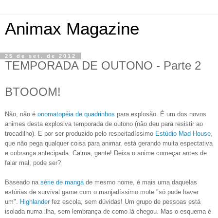
Animax Magazine
25 de set. de 2012
TEMPORADA DE OUTONO - Parte 2
BTOOOM!
Não, não é
onomatopéia de quadrinhos
para explosão
. É um dos novos
animes desta explosiva temporada de outono (não deu para resistir ao
trocadilho). E por ser produzido pelo respeitadíssimo
Estúdio Mad House
,
que não pega qualquer coisa para animar, está gerando muita espectativa
e cobrança antecipada. Calma, gente! Deixa o anime começar antes de
falar mal, pode ser?
Baseado na
série de mangá
de mesmo nome, é mais uma daquelas
estórias de survival game com o manjadíssimo mote "só pode haver
um".
Highlander
fez escola, sem dúvidas! Um grupo de pessoas está
isolada numa ilha, sem lembrança de como lá chegou. Mas o esquema é