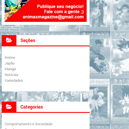
Seções
Anime
Japão
Mangá
Notícias
Variedades
Categorias
Comportamento e Sociedade