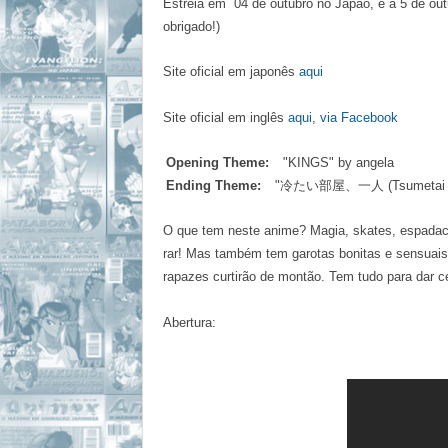
Estréia em 04 de outubro no Japão, e a 5 de ou
obrigado!)
Site oficial em japonês
aqui
Site oficial em inglês
aqui, via Facebook
Opening Theme:
"KINGS" by angela
Ending Theme:
"冷たい部屋、一人 (Tsumetai Heya
O que tem neste anime?
M
agia, skates, espadac
rar! Mas também tem garotas bonitas e sensuais
rapazes curtirão de montão. Tem tudo para dar ce
Abertura: