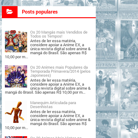
Posts populares
Os 20 Mangás mais Vendidos de
Todos os Tempos!
Antes de ler essa matéria,
considere apoiar a Anime EX, a
única revista digital sobre anime &
mangá do Brasil. São apenas R$
10,00 por m...
Os 20 Animes mais Populares da
Temporada Primavera/2014 (pelos
Japoneses)
Antes de ler essa matéria,
considere apoiar a Anime EX, a
única revista digital sobre anime &
mangá do Brasil. São apenas R$ 10,00 por m...
Manequim Articulada para
Desenhistas
Antes de ler essa matéria,
considere apoiar a Anime EX, a
única revista digital sobre anime &
mangá do Brasil. São apenas R$
10,00 por m...
Os 20 Animes Mais Vistos na