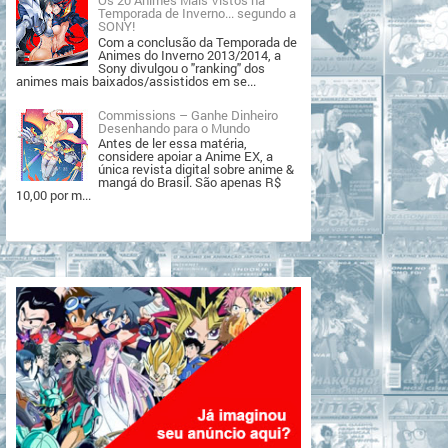
Temporada de Inverno... segundo a
SONY!
Com a conclusão da Temporada de
Animes do Inverno 2013/2014, a
Sony divulgou o "ranking" dos
animes mais baixados/assistidos em se...
Commissions – Ganhe Dinheiro
Desenhando para o Mundo
Antes de ler essa matéria,
considere apoiar a Anime EX, a
única revista digital sobre anime &
mangá do Brasil. São apenas R$
10,00 por m...