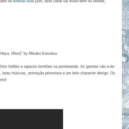
tubro no
Animax Asia
(sim, este canal vai muito bem no oriente,
, Hitori)" by Mikako Komatsu
hins fodões e rapazes bonitões se porreteando. As garotas vão a-do-
, boas músicas, animação primorosa e um belo character design. Os
rto!