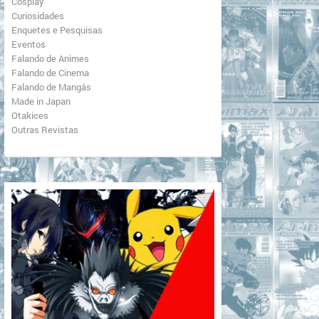
Cosplay
Curiosidades
Enquetes e Pesquisas
Eventos
Falando de Animes
Falando de Cinema
Falando de Mangás
Made in Japan
Otakices
Outras Revistas