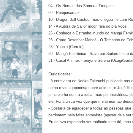
04 - Os Nomes dos Samurai Troopers
09 - Pesquisamax
10 - Dragon Ball Custou, mas chegou - e com Ro
14 - A Autora de Sailor moon fala só pra Você!
23 - Conheça o Estranho Mundo do Mangá Femi
26 - Como Desenhar Mangá - O Tamanho da Coi
28 - Yuubin (Correio)
30 - Mangá Eletrônico - Save our Sailors e site
31 - Casal Animax - Seiya e Serena (Usagi/Sailo
Curiosidades:
- A entrevista de Naoko Takeuchi publicada nas 
numa revista japonesa sobre animes, e José Robe
principio fui contra a idéia, mas por insistência
ele. Foi a única vez que que mentimos tão desc
- Gostari
a de agradecer a todas as pessoas que
perdoaram pela falsa entrevista (apesar dela ser
Eu estava esperando ser malhado sem dó, mas 