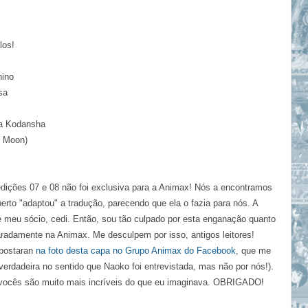
los!
nino
sa
 da Kodansha
r Moon)
edições 07 e 08 não foi exclusiva para a Animax! Nós a encontramos
rto "adaptou" a tradução, parecendo que ela o fazia para nós. A
 de meu sócio, cedi. Então, sou tão culpado por esta enganação quanto
aradamente na Animax. Me desculpem por isso, antigos leitores!
 postaran
na foto desta capa no Grupo Animax do Facebook
, que me
 verdadeira no sentido que Naoko foi entrevistada, mas não por nós!).
vocês são muito mais incríveis do que eu imaginava. OBRIGADO!