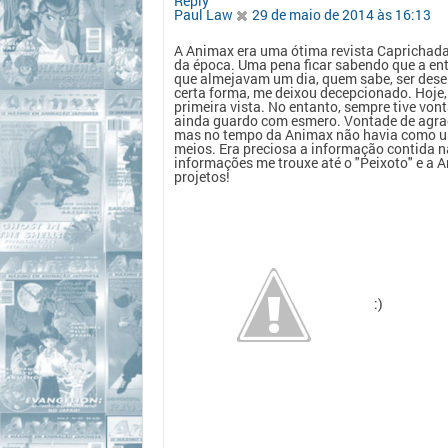
Reply
Paul Law
29 de maio de 2014 às 16:13
A Animax era uma ótima revista Caprichada 
da época. Uma pena ficar sabendo que a en
que almejavam um dia, quem sabe, ser desen
certa forma, me deixou decepcionado. Hoje,
primeira vista. No entanto, sempre tive von
ainda guardo com esmero. Vontade de agrad
mas no tempo da Animax não havia como um
meios. Era preciosa a informação contida nas
informações me trouxe até o "Peixoto" e a
projetos!
:)