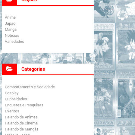
Anime
Japão
Mangá
Notícias
Variedades
Categorias
Comportamento e Sociedade
Cosplay
Curiosidades
Enquetes e Pesquisas
Eventos
Falando de Animes
Falando de Cinema
Falando de Mangás
Made in Japan