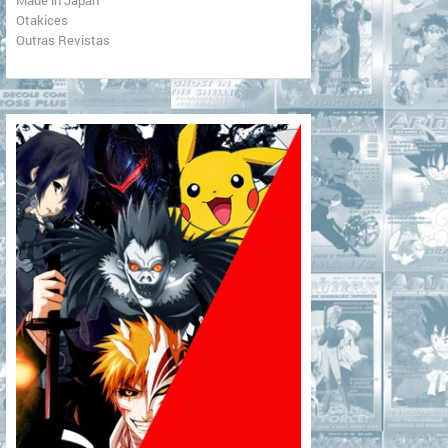
Otakices
Outras Revistas