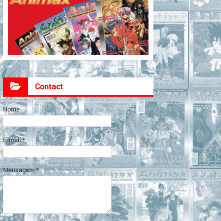
Contact
Nome
E-mail
*
Mensagem
*