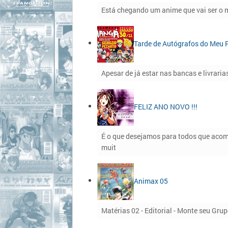
Está chegando um anime que vai ser o ma
Tarde de Autógrafos do Meu P
Apesar de já estar nas bancas e livrari
FELIZ ANO NOVO !!!
É o que desejamos para todos que acom
muit
Animax 05
Matérias 02 - Editorial - Monte seu Grup